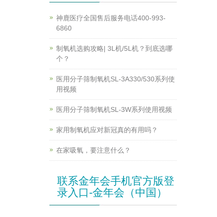
神鹿医疗全国售后服务电话400-993-
6860
制氧机选购攻略| 3L机/5L机？到底选哪
个？
医用分子筛制氧机SL-3A330/530系列使
用视频
医用分子筛制氧机SL-3W系列使用视频
家用制氧机应对新冠真的有用吗？
在家吸氧，要注意什么？
联系金年会手机官方版登
录入口-金年会（中国）