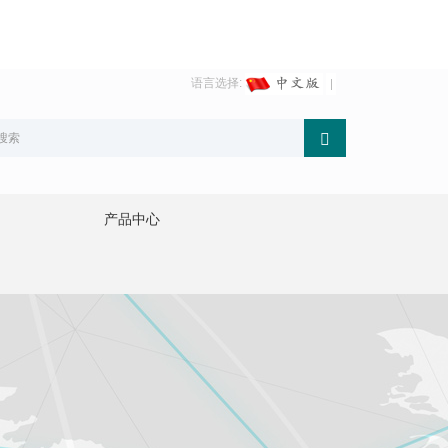
语言选择:
产品中心