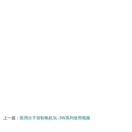
上一篇：
医用分子筛制氧机SL-3W系列使用视频