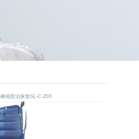
褥疮防治床垫SL-C-203
气道