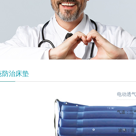
疮防治床垫
电动透气
气道：三
波动：是