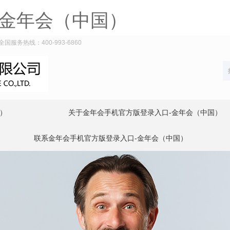
-金年会（中国）
务热线：400-993-6860
）
关于金年会手机官方版登录入口-金年会（中国）
联系金年会手机官方版登录入口-金年会（中国）