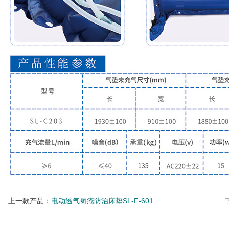
上一款产品：
电动透气褥疮防治床垫SL-F-601